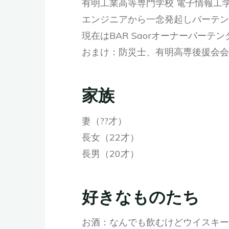
有明工業高等専門学校 電子情報工
エンジニアから一念発起しバーテン
現在はBAR Saorオーナーバーテン
おまけ：防災士、有明高専後援会会
家族
妻（??才）
長女（22才）
長男（20才）
好きなものたち
お酒：なんでも飲むけどウイスキー