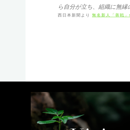
ら自分が立ち、組織に無縁
西日本新聞より
無名新人「善戦」