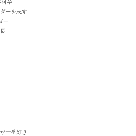
学科卒
ダーを志す
ダー
長
が一番好き