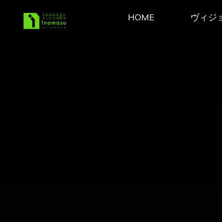
コ
HOME
ヴィジ
ン
稲益あ
テ
きひこ
ン
Official
ツ
へ
Site
ス
キ
ッ
プ