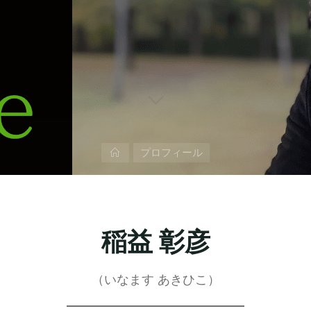
ホ
プロフィール
ー
ム
稲益 彰彦
（いなます あきひこ）