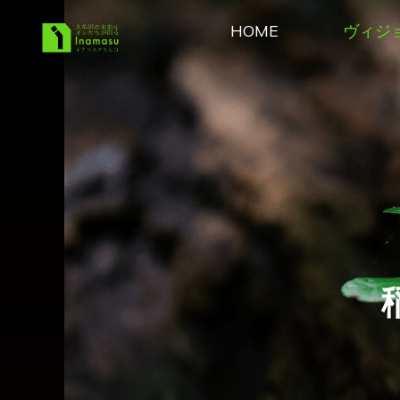
コ
HOME
ヴィジ
ン
稲益あ
テ
きひこ
ン
Official
ツ
へ
Site
ス
キ
ッ
プ