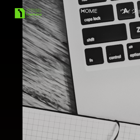
コ
HOME
ヴィジ
ン
稲益あ
テ
きひこ
ン
Official
ツ
へ
Site
ス
キ
ッ
プ