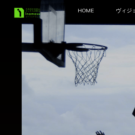
コ
HOME
ヴィジ
ン
稲益あ
テ
きひこ
ン
Official
ツ
へ
Site
ス
キ
ッ
プ